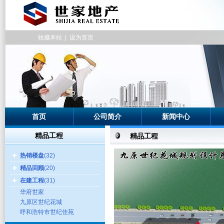
收藏本站
|
设为首页
首页
公司简介
新闻中心
精品工程
精品工程
热销楼盘
(32)
精品回顾
(20)
在建工程
(31)
华府世家
九原区世纪花城
呼和浩特市世纪佳苑