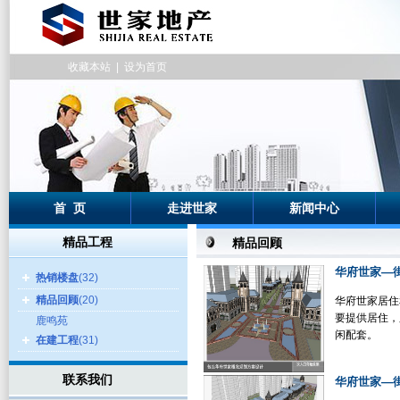
收藏本站
|
设为首页
首 页
走进世家
新闻中心
精品工程
精品回顾
华府世家—
热销楼盘
(32)
精品回顾
(20)
华府世家居住
要提供居住，
鹿鸣苑
闲配套。
在建工程
(31)
联系我们
华府世家—